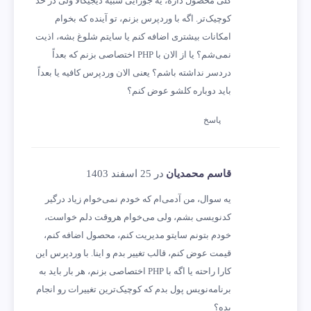
کلی محصول داره، یه جورایی شبیه دیجیکالا ولی در حد
کوچیک‌تر. اگه با وردپرس بزنم، تو آینده که بخوام
امکانات بیشتری اضافه کنم یا سایتم شلوغ بشه، اذیت
نمی‌شم؟ یا از الان با PHP اختصاصی بزنم که بعداً
دردسر نداشته باشم؟ یعنی الان وردپرس کافیه یا بعداً
باید دوباره کلشو عوض کنم؟
پاسخ
قاسم محمدیان
در 25 اسفند 1403
یه سوال، من آدمی‌ام که خودم نمی‌خوام زیاد درگیر
کدنویسی بشم، ولی می‌خوام هروقت دلم خواست،
خودم بتونم سایتو مدیریت کنم، محصول اضافه کنم،
قیمت عوض کنم، قالب تغییر بدم و اینا. با وردپرس این
کارا راحته یا اگه با PHP اختصاصی بزنم، هر بار باید به
برنامه‌نویس پول بدم که کوچیک‌ترین تغییرات رو انجام
بده؟