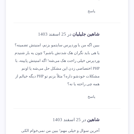
پاسخ
شاهین جلیلیان
در 25 اسفند 1403
ببین اگه من با وردپرس سایتمو بزنم، امنیتش تضمینه؟
یا هی باید نگران هک شدنش باشم؟ چون یه بار شنیدم
وردپرس خیلی راحت هک می‌شه! اگه امنیتش پایینه، با
PHP اختصاصی زدن این مشکل حل می‌شه یا اونم
مشکلات خودشو داره؟ مثلاً بزنم تو PHP دیگه خیالم از
همه چی راحته یا نه؟
پاسخ
شاهین
در 25 اسفند 1403
آخرین سوال و خیلی مهم! ببین من نمی‌خوام الکی