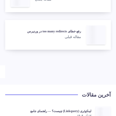
رفع خطای too many redirects در وردپرس
مقاله قبلی
آخرین مقالات
لینکوئری (Linkquery) چیست؟ — راهنمای جامع
۱۲ آذر ۱۴۰۴