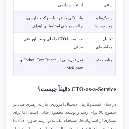
سنتی
استخدام دائمی
ریسک‌ها و
وابستگی به فرد یا شرکت خارجی،
محدودیت‌ها
چالش در هم‌راستاسازی اهداف
تحلیل
مقایسه با CTO داخلی و مشاور فنی
مقایسه‌ای
سنتی
منابع معتبر
نقل‌قول‌هایی از Forbes، TechCrunch و
McKinsey
CTO-as-a-Service دقیقاً چیست؟
در دنیای کسب‌وکارهای دیجیتال امروزی، نیاز به رهبری فنی در
سطوح بالا برای رشد و توسعه محصول حیاتی است. اما برای
بسیاری از استارتاپ‌ها، استخدام یک مدیر ارشد فناوری (CTO)
به‌صورت تمام‌وقت هم از نظر مالی و هم از نظر زمانی دشوار