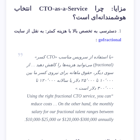
مزایا: چرا CTO-as-a-Service انتخاب
هوشمندانه‌ای است؟
دسترسی به تخصص بالا با هزینه کمتر: به نقل از سایت
:
gofractional
«با استفاده از سرویس مناسب «CTO کسر»
(fractional) می‌توانید هزینه‌ها را کاهش دهید … از
سوی دیگر، حقوق ماهانه برای نیروی کسر ما بین
۱۰٬۰۰۰ تا ۲۵٬۰۰۰ دلار یا سالانه ۱۲۰٬۰۰۰ تا
۳۰۰٬۰۰۰ دلار است.»
“Using the right fractional CTO service, you can
reduce costs … On the other hand, the monthly
salary for our fractional talent ranges between
$10,000-$25,000 or $120,000-$300,000 annually.