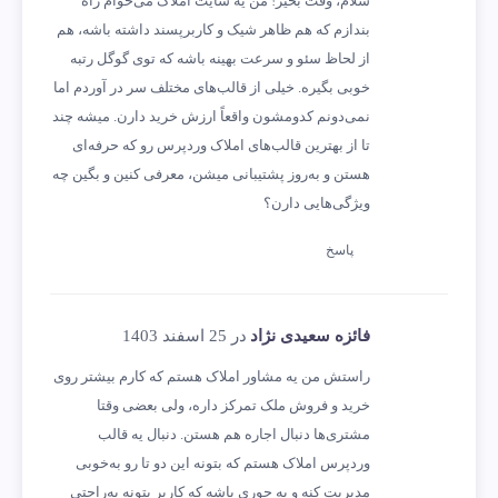
سلام، وقت بخیر! من یه سایت املاک می‌خوام راه
بندازم که هم ظاهر شیک و کاربرپسند داشته باشه، هم
از لحاظ سئو و سرعت بهینه باشه که توی گوگل رتبه
خوبی بگیره. خیلی از قالب‌های مختلف سر در آوردم اما
نمی‌دونم کدومشون واقعاً ارزش خرید دارن. میشه چند
تا از بهترین قالب‌های املاک وردپرس رو که حرفه‌ای
هستن و به‌روز پشتیبانی میشن، معرفی کنین و بگین چه
ویژگی‌هایی دارن؟
پاسخ
فائزه سعیدی نژاد
در 25 اسفند 1403
راستش من یه مشاور املاک هستم که کارم بیشتر روی
خرید و فروش ملک تمرکز داره، ولی بعضی وقتا
مشتری‌ها دنبال اجاره هم هستن. دنبال یه قالب
وردپرس املاک هستم که بتونه این دو تا رو به‌خوبی
مدیریت کنه و یه جوری باشه که کاربر بتونه به‌راحتی